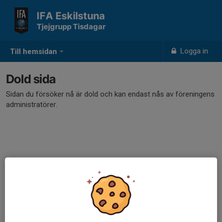
IFA Eskilstuna
Tjejgrupp Tisdagar
Logga in
Till hemsidan
Dold sida
Sidan du försöker nå är dold och kan endast nås av föreningens
administratörer.